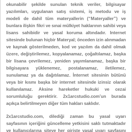
okunabilir şekilde sunulan teknik veriler, bilgisayar
yazılımları, uygulanan satış sistemi, iş metodu ve iş
modeli de dahil tüm materyallerin (“Materyaller”) ve
bunlara ilişkin fikri ve sınai mülkiyet haklarının sahibi veya
lisans sahibidir ve yasal koruma altındadır. Internet
sitesinde bulunan hiçbir Materyal; önceden izin alınmadan
ve kaynak gösterilmeden, kod ve yazılım da dahil olmak
üzere, değiştirilemez, kopyalanamaz, çoğaltılamaz, başka
bir lisana çevrilemez, yeniden yayımlanamaz, başka bir
bilgisayara yüklenemez, postalanamaz, iletilemez,
sunulamaz ya da dağıtılamaz. İnternet sitesinin bütünü
veya bir kısmı başka bir internet sitesinde izinsiz olarak
kullanılamaz. Aksine hareketler hukuki ve cezai
sorumluluğu gerektirir. 2x1arcstudio.com’un burada
açıkça belirtilmeyen diğer tüm hakları saklıdır.
2x1arcstudio.com, dilediği zaman bu yasal uyarı
sayfasının içeriğini güncelleme yetkisini saklı tutmaktadır
ve kullanıcılarına siteye her girişte yasal uyarı sayfasını