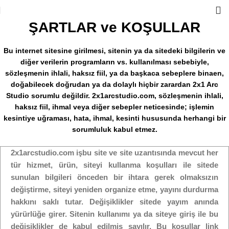
ŞARTLAR ve KOŞULLAR
Bu internet sitesine girilmesi, sitenin ya da sitedeki bilgilerin ve
diğer verilerin programların vs. kullanılması sebebiyle,
sözleşmenin ihlali, haksız fiil, ya da başkaca sebeplere binaen,
doğabilecek doğrudan ya da dolaylı hiçbir zarardan 2x1 Arc
Studio sorumlu değildir. 2x1arcstudio.com, sözleşmenin ihlali,
haksız fiil, ihmal veya diğer sebepler neticesinde; işlemin
kesintiye uğraması, hata, ihmal, kesinti hususunda herhangi bir
sorumluluk kabul etmez.
2x1arcstudio.com işbu site ve site uzantısında mevcut her
tür hizmet, ürün, siteyi kullanma koşulları ile sitede
sunulan bilgileri önceden bir ihtara gerek olmaksızın
değiştirme, siteyi yeniden organize etme, yayını durdurma
hakkını saklı tutar. Değişiklikler sitede yayım anında
yürürlüğe girer. Sitenin kullanımı ya da siteye giriş ile bu
değişiklikler de kabul edilmiş sayılır. Bu koşullar link