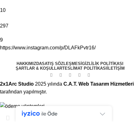
10
297
9
https://www.instagram.com/p/DLAFkPvtr16/
HAKKIMIZDA
SATIŞ SÖZLEŞMESI
GIZLILIK POLITIKASI
ŞARTLAR & KOŞULLAR
TESLIMAT POLITIKASI
ILETIŞIM
2x1Arc Studio
2025 yılında
C.A.T. Web Tasarım Hizmetleri
tarafından yapılmıştır.
Tüm ürünlerimizdeki ÜCRETSİZ KARGO fırsatını
kaçırmayın!