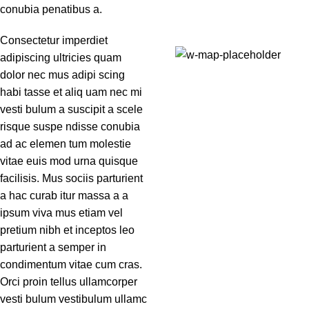
conubia penatibus a.
Consectetur imperdiet
adipiscing ultricies quam
71 Pilgrim Avenue
dolor nec mus adipi scing
Chevy Chase,
habi tasse et aliq uam nec mi
MD 20815
vesti bulum a suscipit a scele
risque suspe ndisse conubia
ad ac elemen tum molestie
vitae euis mod urna quisque
facilisis. Mus sociis parturient
a hac curab itur massa a a
ipsum viva mus etiam vel
pretium nibh et inceptos leo
parturient a semper in
condimentum vitae cum cras.
Orci proin tellus ullamcorper
vesti bulum vestibulum ullamc