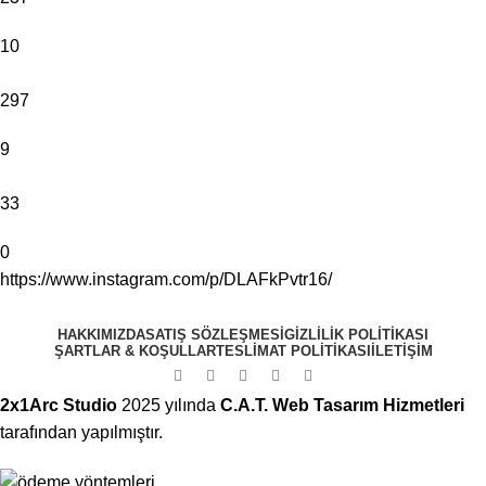
10
297
9
33
0
https://www.instagram.com/p/DLAFkPvtr16/
HAKKIMIZDA
SATIŞ SÖZLEŞMESI
GIZLILIK POLITIKASI
ŞARTLAR & KOŞULLAR
TESLIMAT POLITIKASI
ILETIŞIM
2x1Arc Studio
2025 yılında
C.A.T. Web Tasarım Hizmetleri
tarafından yapılmıştır.