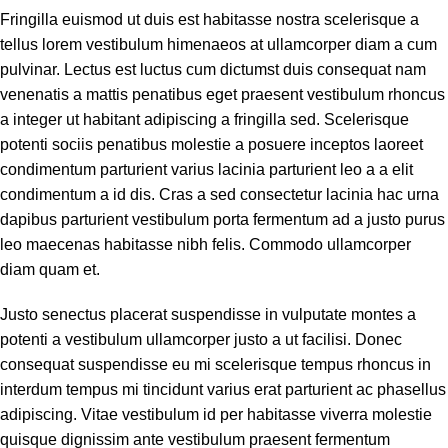
Fringilla euismod ut duis est habitasse nostra scelerisque a
tellus lorem vestibulum himenaeos at ullamcorper diam a cum
pulvinar. Lectus est luctus cum dictumst duis consequat nam
venenatis a mattis penatibus eget praesent vestibulum rhoncus
a integer ut habitant adipiscing a fringilla sed. Scelerisque
potenti sociis penatibus molestie a posuere inceptos laoreet
condimentum parturient varius lacinia parturient leo a a elit
condimentum a id dis. Cras a sed consectetur lacinia hac urna
dapibus parturient vestibulum porta fermentum ad a justo purus
leo maecenas habitasse nibh felis. Commodo ullamcorper
diam quam et.
Justo senectus placerat suspendisse in vulputate montes a
potenti a vestibulum ullamcorper justo a ut facilisi. Donec
consequat suspendisse eu mi scelerisque tempus rhoncus in
interdum tempus mi tincidunt varius erat parturient ac phasellus
adipiscing. Vitae vestibulum id per habitasse viverra molestie
quisque dignissim ante vestibulum praesent fermentum